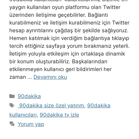
yaygın kullanılan oyun platformu olan Twitter
üzerinden iletişime geçebilirler. Bağlantı
kurabilmeniz ve iletişim kurabilmeniz için Twitter
hesap ayrıntılarını çağdaş bir şekilde sağlıyoruz.
Hemen katılmak için verdiğim bağlantıya tıklayıp
tercih ettiğiniz sayfaya yorum bırakmanız yeterli.
İletişim yoluyla etkileşim için ortaklaşa dinamik
bir konum oluşturabiliriz. Başkalarından
etkilenmeyen kullanıcı geri bildirimleri her
zaman …
Devamını oku
Kategoriler
90dakika
Etiketler
90dakika size özel yatırım
,
90dakika
kullanıcıları
,
90dakika tv izle
Yorum yap