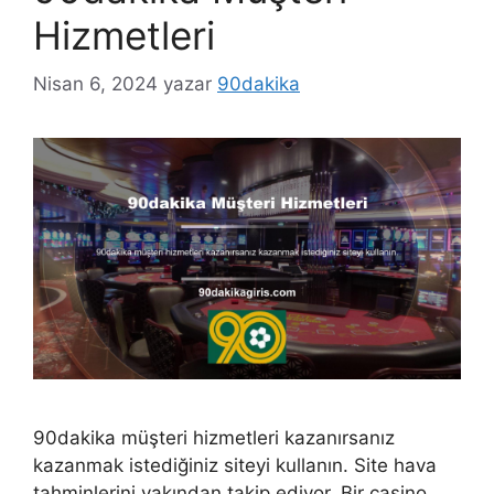
Hizmetleri
Nisan 6, 2024
yazar
90dakika
90dakika müşteri hizmetleri kazanırsanız
kazanmak istediğiniz siteyi kullanın. Site hava
tahminlerini yakından takip ediyor. Bir casino