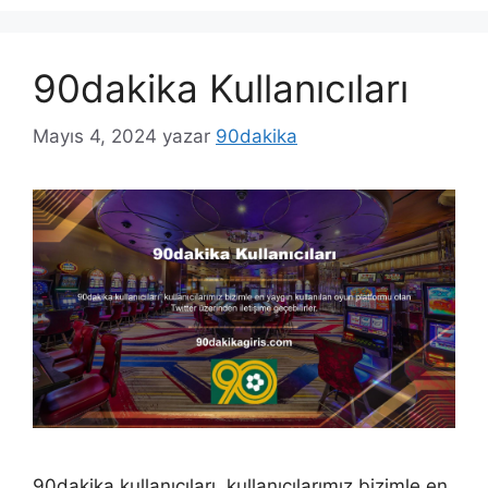
90dakika Kullanıcıları
Mayıs 4, 2024
yazar
90dakika
90dakika kullanıcıları kullanıcılarımız bizimle en