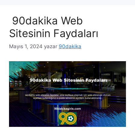
90dakika Web
Sitesinin Faydaları
Mayıs 1, 2024
yazar
90dakika