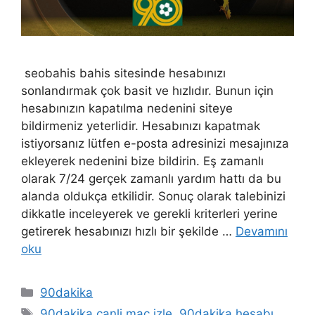
seobahis bahis sitesinde hesabınızı
sonlandırmak çok basit ve hızlıdır. Bunun için
hesabınızın kapatılma nedenini siteye
bildirmeniz yeterlidir. Hesabınızı kapatmak
istiyorsanız lütfen e-posta adresinizi mesajınıza
ekleyerek nedenini bize bildirin. Eş zamanlı
olarak 7/24 gerçek zamanlı yardım hattı da bu
alanda oldukça etkilidir. Sonuç olarak talebinizi
dikkatle inceleyerek ve gerekli kriterleri yerine
getirerek hesabınızı hızlı bir şekilde …
Devamını
oku
Kategoriler
90dakika
Etiketler
90dakika canli maç izle
,
90dakika hesabı