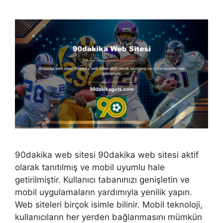
90dakika web sitesi 90dakika web sitesi aktif
olarak tanıtılmış ve mobil uyumlu hale
getirilmiştir. Kullanıcı tabanınızı genişletin ve
mobil uygulamaların yardımıyla yenilik yapın.
Web siteleri birçok isimle bilinir. Mobil teknoloji,
kullanıcıların her yerden bağlanmasını mümkün