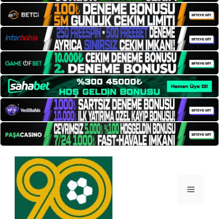
İçeriğe
atla
Menü