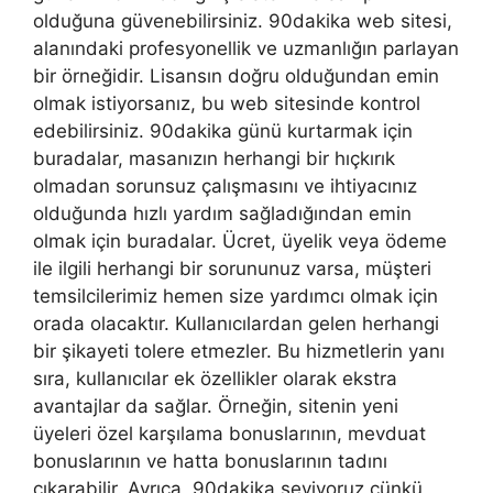
olduğuna güvenebilirsiniz. 90dakika web sitesi,
alanındaki profesyonellik ve uzmanlığın parlayan
bir örneğidir. Lisansın doğru olduğundan emin
olmak istiyorsanız, bu web sitesinde kontrol
edebilirsiniz. 90dakika günü kurtarmak için
buradalar, masanızın herhangi bir hıçkırık
olmadan sorunsuz çalışmasını ve ihtiyacınız
olduğunda hızlı yardım sağladığından emin
olmak için buradalar. Ücret, üyelik veya ödeme
ile ilgili herhangi bir sorununuz varsa, müşteri
temsilcilerimiz hemen size yardımcı olmak için
orada olacaktır. Kullanıcılardan gelen herhangi
bir şikayeti tolere etmezler. Bu hizmetlerin yanı
sıra, kullanıcılar ek özellikler olarak ekstra
avantajlar da sağlar. Örneğin, sitenin yeni
üyeleri özel karşılama bonuslarının, mevduat
bonuslarının ve hatta bonuslarının tadını
çıkarabilir. Ayrıca, 90dakika seviyoruz çünkü