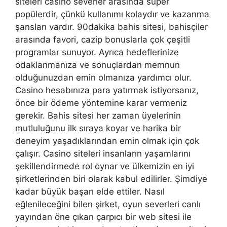
siteleri casino severler arasında süper
popülerdir, çünkü kullanımı kolaydır ve kazanma
şansları vardır. 90dakika bahis sitesi, bahisçiler
arasında favori, cazip bonuslarla çok çeşitli
programlar sunuyor. Ayrıca hedeflerinize
odaklanmanıza ve sonuçlardan memnun
olduğunuzdan emin olmanıza yardımcı olur.
Casino hesabınıza para yatırmak istiyorsanız,
önce bir ödeme yöntemine karar vermeniz
gerekir. Bahis sitesi her zaman üyelerinin
mutluluğunu ilk sıraya koyar ve harika bir
deneyim yaşadıklarından emin olmak için çok
çalışır. Casino siteleri insanların yaşamlarını
şekillendirmede rol oynar ve ülkemizin en iyi
şirketlerinden biri olarak kabul edilirler. Şimdiye
kadar büyük başarı elde ettiler. Nasıl
eğlenileceğini bilen şirket, oyun severleri canlı
yayından öne çıkan çarpıcı bir web sitesi ile