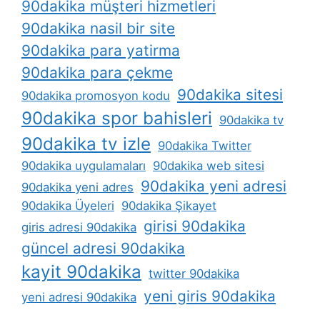
90dakika müşteri hizmetleri
90dakika nasil bir site
90dakika para yatirma
90dakika para çekme
90dakika sitesi
90dakika promosyon kodu
90dakika spor bahisleri
90dakika tv
90dakika tv izle
90dakika Twitter
90dakika uygulamaları
90dakika web sitesi
90dakika yeni adresi
90dakika yeni adres
90dakika Üyeleri
90dakika Şikayet
girisi 90dakika
giris adresi 90dakika
güncel adresi 90dakika
kayit 90dakika
twitter 90dakika
yeni giris 90dakika
yeni adresi 90dakika