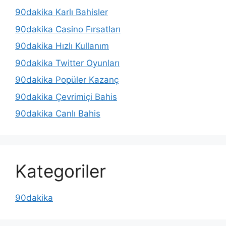
90dakika Karlı Bahisler
90dakika Casino Fırsatları
90dakika Hızlı Kullanım
90dakika Twitter Oyunları
90dakika Popüler Kazanç
90dakika Çevrimiçi Bahis
90dakika Canlı Bahis
Kategoriler
90dakika