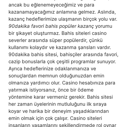
ancak bu eğlenemeyeceğimiz ve para
kazanamayacağımız anlamına gelmez. Aslında,
kazanç hedeflerimize ulaşmanın birçok yolu var.
90dakika favori bahis popüler kazanç
yorumu
bir şikayet oluşturmaz. Bahis siteleri casino
severler arasında süper popülerdir, çünkü
kullanımı kolaydır ve kazanma şansları vardır.
90dakika bahis sitesi, bahisçiler arasında favori,
cazip bonuslarla çok çeşitli programlar sunuyor.
Ayrıca hedeflerinize odaklanmanıza ve
sonuçlardan memnun olduğunuzdan emin
olmanıza yardımcı olur. Casino hesabınıza para
yatırmak istiyorsanız, önce bir ödeme
yöntemine karar vermeniz gerekir. Bahis sitesi
her zaman üyelerinin mutluluğunu ilk sıraya
koyar ve harika bir deneyim yaşadıklarından
emin olmak için çok çalışır. Casino siteleri
insanların yaşamlarını şekillendirmede rol oynar