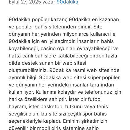
Eylül 27, 2025
yazar
90dakika
90dakika popüler kazanç 90dakika en kazanan
ve popüler bahis sitelerinden biridir. Site,
dünyanın her yerinden milyonlarca kullanıcı ile
90dakika için en iyi seçimdir. İnsanların bahis
koyabileceği, casino oyunları oynayabileceği ve
hatta canlı bahislere katılabileceği birden fazla
dilde destek sunan bir web sitesi
oluşturabilirsiniz. 90dakika resmi web sitesinde
ayrıntılı bilgi. 90dakika web sitesi süper popüler
ve dünyanın her yerindeki insanlar tarafından
kullanılıyor. Kullanımı kolaydır ve telefonunuz için
harika özelliklere sahiptir. İster bir futbol
hayranı, ister basketbol tutkunu veya tenis
sevgilisi olun, bu site sizi çeşitli spor bahis
seçenekleriyle kapladı. Eminim şirketimizin
güvenilir bir mobil giriş sistemine sahip