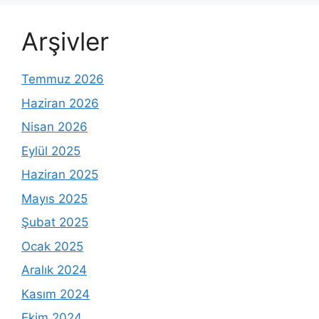
Arşivler
Temmuz 2026
Haziran 2026
Nisan 2026
Eylül 2025
Haziran 2025
Mayıs 2025
Şubat 2025
Ocak 2025
Aralık 2024
Kasım 2024
Ekim 2024