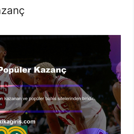
azanç