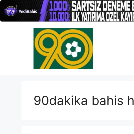
İçeriğe
atla
90dakika bahis h