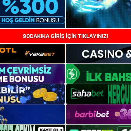
90DAKIKA GİRİŞ İÇİN TIKLAYINIZ!