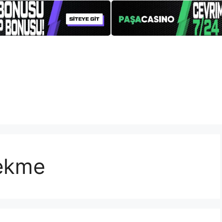
çekme