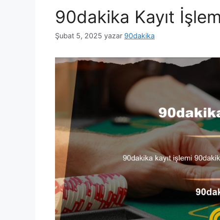
90dakika Kayıt İşlem
Şubat 5, 2025
yazar
90dakika