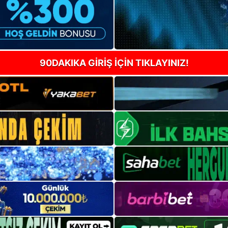
90DAKIKA GİRİŞ İÇİN TIKLAYINIZ!