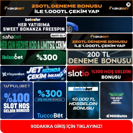
×
90DAKIKA GİRİŞ İÇİN TIKLAYINIZ!