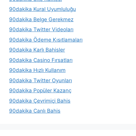
90dakika Kural Uyumluluğu
90dakika Belge Gerekmez
90dakika Twitter Videoları
90dakika Ödeme Kısıtlamaları
90dakika Karlı Bahisler
90dakika Casino Fırsatları
90dakika Hızlı Kullanım
90dakika Twitter Oyunları
90dakika Popüler Kazanç
90dakika Çevrimiçi Bahis
90dakika Canlı Bahis