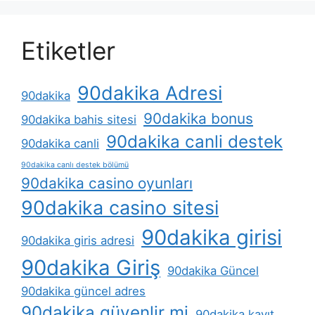
Etiketler
90dakika Adresi
90dakika
90dakika bonus
90dakika bahis sitesi
90dakika canli destek
90dakika canli
90dakika canlı destek bölümü
90dakika casino oyunları
90dakika casino sitesi
90dakika girisi
90dakika giris adresi
90dakika Giriş
90dakika Güncel
90dakika güncel adres
90dakika güvenlir mi
90dakika kayıt