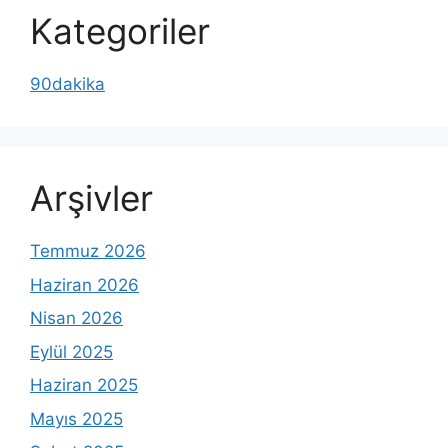
Kategoriler
90dakika
Arşivler
Temmuz 2026
Haziran 2026
Nisan 2026
Eylül 2025
Haziran 2025
Mayıs 2025