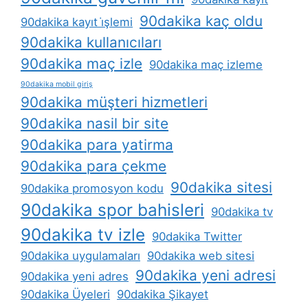
90dakika kaç oldu
90dakika kayıt i̇şlemi
90dakika kullanıcıları
90dakika maç izle
90dakika maç izleme
90dakika mobil giriş
90dakika müşteri hizmetleri
90dakika nasil bir site
90dakika para yatirma
90dakika para çekme
90dakika sitesi
90dakika promosyon kodu
90dakika spor bahisleri
90dakika tv
90dakika tv izle
90dakika Twitter
90dakika uygulamaları
90dakika web sitesi
90dakika yeni adresi
90dakika yeni adres
90dakika Üyeleri
90dakika Şikayet