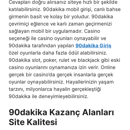
Cevapları doğru alırsanız siteye hızlı bir şekilde
katılabilirsiniz. 90dakika mobil girişi, canlı bahse
girmenin basit ve kolay bir yoludur. 90dakika
çevrimiçi eğlence ve karlı zaman geçirmenizi
sağlayan mobil bir uygulamadır. Casino
seçeneği ile casino oyunları oynayabilir ve
90dakika tarafından yapılan
90dakika Giriş
özel oyunlarla daha fazla ödül alabilirsiniz.
90dakika slot, poker, rulet ve blackjack gibi eski
casino oyunlarını oynamanıza izin verir. Online
gerçek bir casino’da gerçek insanlarla gerçek
oyunlar oynayabilirsiniz. Hayallerinizin yaşam
tarzını, milyonlarca hayalin gerçekleştiği
90dakika ile deneyimleyebilirsiniz.
90dakika Kazanç Alanları
Site Kalitesi