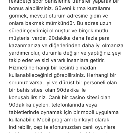
rekabetçi spor bahislerine transfer yaparak bir
bonus alabilirsiniz. Güveni kırma kurallarını
görmek, mevcut oturum adresine gidin ve
onlara bakmak mümkündür. Bu adres uzun
süredir çevrimiçi olmuştur ve birçok mutlu
müşterisi vardır. 90dakika daha fazla para
kazanmanıza ve diğerlerinden daha iyi olmanıza
yardımcı olur, durumla değişir ve yaptığınız şeyi
takip eder ve sizi yararlı insanlara getirir.
Hizmeti herhangi bir kesinti olmadan
kullanabileceğinizi görebilirsiniz. Herhangi bir
sorunuz varsa, iyi ve dürüst bir personeli olan
bir bahis sitesi olan 90dakika ile
konuşabilirsiniz. Canlı bir casino sitesi olan
90dakika üyeleri, telefonlarında veya
tabletlerinde oynamak için bir mobil uygulama
kullanabilir. Mobil programı bir kayıt olarak
indirebilir, cep telefonunuzdan canlı oyunlara