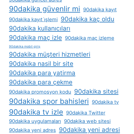
90dakika güvenlir mi
90dakika kayıt
90dakika kaç oldu
90dakika kayıt i̇şlemi
90dakika kullanıcıları
90dakika maç izle
90dakika maç izleme
90dakika mobil giriş
90dakika müşteri hizmetleri
90dakika nasil bir site
90dakika para yatirma
90dakika para çekme
90dakika sitesi
90dakika promosyon kodu
90dakika spor bahisleri
90dakika tv
90dakika tv izle
90dakika Twitter
90dakika uygulamaları
90dakika web sitesi
90dakika yeni adresi
90dakika yeni adres