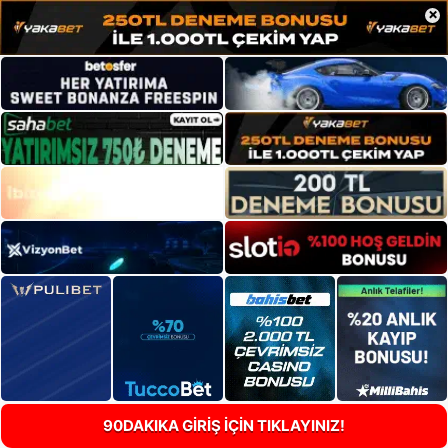
×
90DAKIKA GİRİŞ İÇİN TIKLAYINIZ!