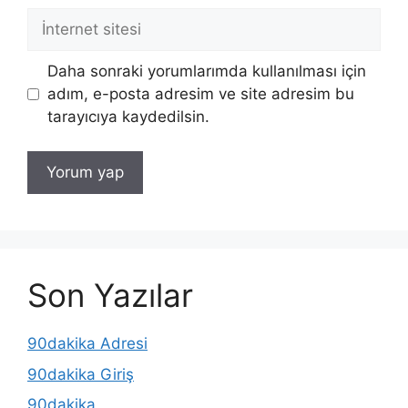
İnternet
sitesi
Daha sonraki yorumlarımda kullanılması için
adım, e-posta adresim ve site adresim bu
tarayıcıya kaydedilsin.
Son Yazılar
90dakika Adresi
90dakika Giriş
90dakika