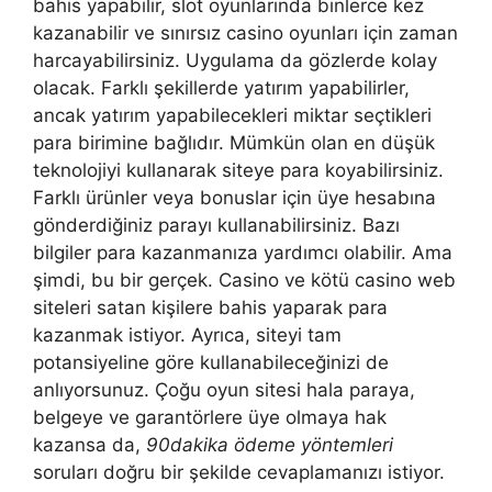
bahis yapabilir, slot oyunlarında binlerce kez
kazanabilir ve sınırsız casino oyunları için zaman
harcayabilirsiniz. Uygulama da gözlerde kolay
olacak. Farklı şekillerde yatırım yapabilirler,
ancak yatırım yapabilecekleri miktar seçtikleri
para birimine bağlıdır. Mümkün olan en düşük
teknolojiyi kullanarak siteye para koyabilirsiniz.
Farklı ürünler veya bonuslar için üye hesabına
gönderdiğiniz parayı kullanabilirsiniz. Bazı
bilgiler para kazanmanıza yardımcı olabilir. Ama
şimdi, bu bir gerçek. Casino ve kötü casino web
siteleri satan kişilere bahis yaparak para
kazanmak istiyor. Ayrıca, siteyi tam
potansiyeline göre kullanabileceğinizi de
anlıyorsunuz. Çoğu oyun sitesi hala paraya,
belgeye ve garantörlere üye olmaya hak
kazansa da,
90dakika ödeme yöntemleri
soruları doğru bir şekilde cevaplamanızı istiyor.