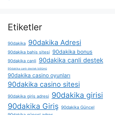
Etiketler
90dakika Adresi
90dakika
90dakika bonus
90dakika bahis sitesi
90dakika canli destek
90dakika canli
90dakika canlı destek bölümü
90dakika casino oyunları
90dakika casino sitesi
90dakika girisi
90dakika giris adresi
90dakika Giriş
90dakika Güncel
90dakika güncel adres