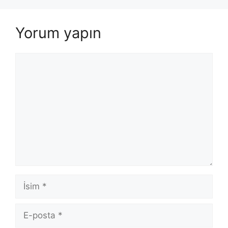
Yorum yapın
Yorum
İsim
E-
posta