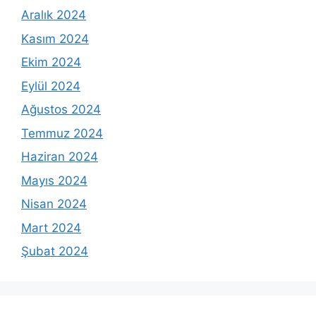
Aralık 2024
Kasım 2024
Ekim 2024
Eylül 2024
Ağustos 2024
Temmuz 2024
Haziran 2024
Mayıs 2024
Nisan 2024
Mart 2024
Şubat 2024