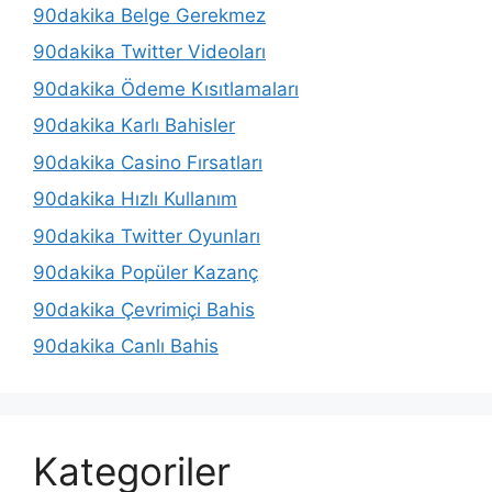
90dakika Belge Gerekmez
90dakika Twitter Videoları
90dakika Ödeme Kısıtlamaları
90dakika Karlı Bahisler
90dakika Casino Fırsatları
90dakika Hızlı Kullanım
90dakika Twitter Oyunları
90dakika Popüler Kazanç
90dakika Çevrimiçi Bahis
90dakika Canlı Bahis
Kategoriler