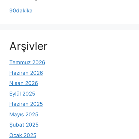
90dakika
Arşivler
Temmuz 2026
Haziran 2026
Nisan 2026
Eylül 2025
Haziran 2025
Mayıs 2025
Şubat 2025
Ocak 2025