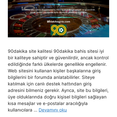
90dakika site kalitesi 90dakika bahis sitesi iyi
bir kaliteye sahiptir ve güvenilirdir, ancak kontrol
edildiğinde farklı ülkelerde genellikle engellenir.
Web sitesini kullanan kişiler başkalarına giriş
bilgilerini bir forumda anlatabilirler. Siteye
katılmak için canlı destek hattından giriş
adresini bilmeniz gerekir. Ayrıca, site bu bilgileri,
üye olduklarında doğru kişisel bilgileri sağlayan
kısa mesajlar ve e-postalar aracılığıyla
kullanıcılara …
Devamını oku