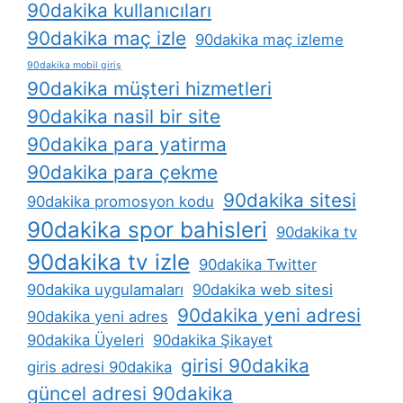
90dakika kullanıcıları
90dakika maç izle
90dakika maç izleme
90dakika mobil giriş
90dakika müşteri hizmetleri
90dakika nasil bir site
90dakika para yatirma
90dakika para çekme
90dakika sitesi
90dakika promosyon kodu
90dakika spor bahisleri
90dakika tv
90dakika tv izle
90dakika Twitter
90dakika uygulamaları
90dakika web sitesi
90dakika yeni adresi
90dakika yeni adres
90dakika Üyeleri
90dakika Şikayet
girisi 90dakika
giris adresi 90dakika
güncel adresi 90dakika