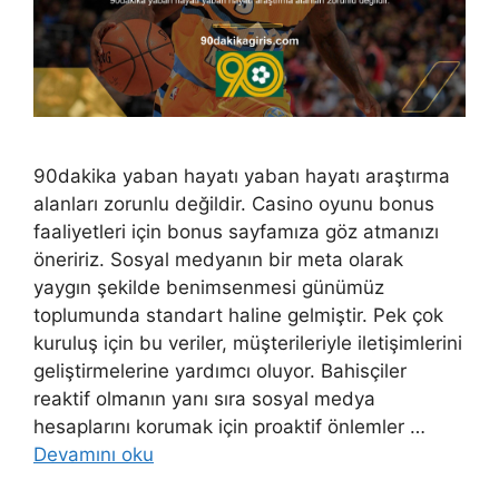
90dakika yaban hayatı yaban hayatı araştırma
alanları zorunlu değildir. Casino oyunu bonus
faaliyetleri için bonus sayfamıza göz atmanızı
öneririz. Sosyal medyanın bir meta olarak
yaygın şekilde benimsenmesi günümüz
toplumunda standart haline gelmiştir. Pek çok
kuruluş için bu veriler, müşterileriyle iletişimlerini
geliştirmelerine yardımcı oluyor. Bahisçiler
reaktif olmanın yanı sıra sosyal medya
hesaplarını korumak için proaktif önlemler …
Devamını oku