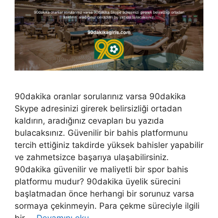
90dakika oranlar sorularınız varsa 90dakika
Skype adresinizi girerek belirsizliği ortadan
kaldırın, aradığınız cevapları bu yazıda
bulacaksınız. Güvenilir bir bahis platformunu
tercih ettiğiniz takdirde yüksek bahisler yapabilir
ve zahmetsizce başarıya ulaşabilirsiniz.
90dakika güvenilir ve maliyetli bir spor bahis
platformu mudur? 90dakika üyelik sürecini
başlatmadan önce herhangi bir sorunuz varsa
sormaya çekinmeyin. Para çekme süreciyle ilgili