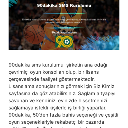
90dakika sms kurulumu şirketin ana odağı
çevrimiçi oyun konsolları olup, bir lisans
çerçevesinde faaliyet göstermektedir.
Lisanslama sonuçlarınızı görmek için Biz Kimiz
sayfasına da göz atabilirsiniz. Sağlam altyapıyı
savunan ve kendinizi evinizde hissetmenizi
sağlamaya istekli kişilerle iş birliği yaparlar.
90dakika, 50’den fazla bahis seçeneği ve çeşitli
oyun seçenekleriyle rekabetçi bir pazarda