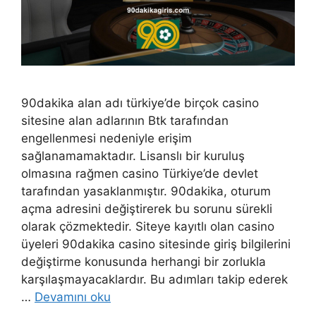
90dakika alan adı türkiye’de birçok casino
sitesine alan adlarının Btk tarafından
engellenmesi nedeniyle erişim
sağlanamamaktadır. Lisanslı bir kuruluş
olmasına rağmen casino Türkiye’de devlet
tarafından yasaklanmıştır. 90dakika, oturum
açma adresini değiştirerek bu sorunu sürekli
olarak çözmektedir. Siteye kayıtlı olan casino
üyeleri 90dakika casino sitesinde giriş bilgilerini
değiştirme konusunda herhangi bir zorlukla
karşılaşmayacaklardır. Bu adımları takip ederek
…
Devamını oku