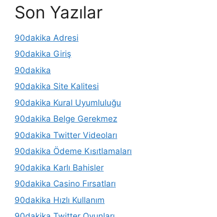
Son Yazılar
90dakika Adresi
90dakika Giriş
90dakika
90dakika Site Kalitesi
90dakika Kural Uyumluluğu
90dakika Belge Gerekmez
90dakika Twitter Videoları
90dakika Ödeme Kısıtlamaları
90dakika Karlı Bahisler
90dakika Casino Fırsatları
90dakika Hızlı Kullanım
90dakika Twitter Oyunları