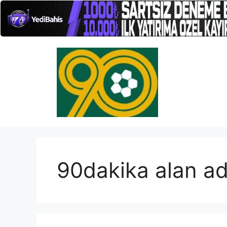
İçeriğe
atla
90dakika alan ad