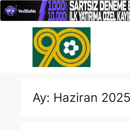
İçeriğe
atla
Ay:
Haziran 202