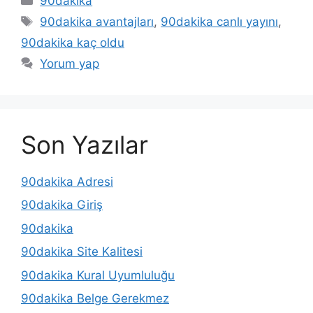
90dakika
Etiketler
90dakika avantajları
,
90dakika canlı yayını
,
90dakika kaç oldu
Yorum yap
Son Yazılar
90dakika Adresi
90dakika Giriş
90dakika
90dakika Site Kalitesi
90dakika Kural Uyumluluğu
90dakika Belge Gerekmez