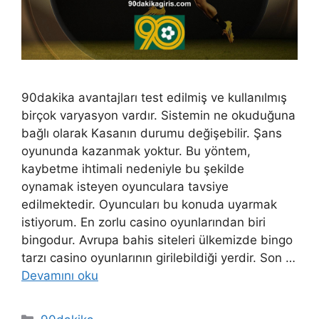
90dakika avantajları test edilmiş ve kullanılmış
birçok varyasyon vardır. Sistemin ne okuduğuna
bağlı olarak Kasanın durumu değişebilir. Şans
oyununda kazanmak yoktur. Bu yöntem,
kaybetme ihtimali nedeniyle bu şekilde
oynamak isteyen oyunculara tavsiye
edilmektedir. Oyuncuları bu konuda uyarmak
istiyorum. En zorlu casino oyunlarından biri
bingodur. Avrupa bahis siteleri ülkemizde bingo
tarzı casino oyunlarının girilebildiği yerdir. Son …
Devamını oku
Kategoriler