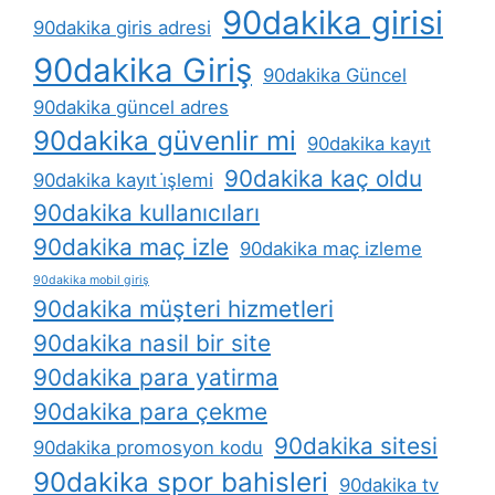
90dakika girisi
90dakika giris adresi
90dakika Giriş
90dakika Güncel
90dakika güncel adres
90dakika güvenlir mi
90dakika kayıt
90dakika kaç oldu
90dakika kayıt i̇şlemi
90dakika kullanıcıları
90dakika maç izle
90dakika maç izleme
90dakika mobil giriş
90dakika müşteri hizmetleri
90dakika nasil bir site
90dakika para yatirma
90dakika para çekme
90dakika sitesi
90dakika promosyon kodu
90dakika spor bahisleri
90dakika tv