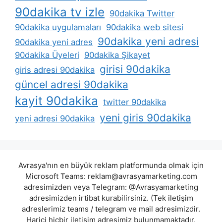
90dakika tv izle
90dakika Twitter
90dakika uygulamaları
90dakika web sitesi
90dakika yeni adresi
90dakika yeni adres
90dakika Üyeleri
90dakika Şikayet
girisi 90dakika
giris adresi 90dakika
güncel adresi 90dakika
kayit 90dakika
twitter 90dakika
yeni giris 90dakika
yeni adresi 90dakika
Avrasya'nın en büyük reklam platformunda olmak için
Microsoft Teams:
reklam@avrasyamarketing.com
adresimizden veya Telegram: @Avrasyamarketing
adresimizden irtibat kurabilirsiniz. (Tek iletişim
adreslerimiz teams / telegram ve mail adresimizdir.
Harici hiçbir iletişim adresimiz bulunmamaktadır.