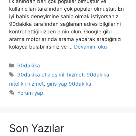
ilk anından beri çok popüler olmuştur ve
kullanıcıları tarafından çok popüler olmuştur. En
iyi bahis deneyimine sahip olmak istiyorsanız,
90dakika tarafından sağlanan adres bilgilerini
kontrol ettiğinizden emin olun. Google gibi
arama motorlarında arama yaparak aradığınızı
kolayca bulabilirsiniz ve …
Devamını oku
Kategoriler
90dakika
Etiketler
90dakika etkileşimli hizmet
,
90dakika
nitelikli hizmet
,
giris yap 90dakika
Yorum yap
Son Yazılar