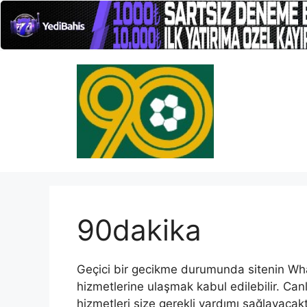
İçeriğe
atla
90dakika
Geçici bir gecikme durumunda sitenin Wh
hizmetlerine ulaşmak kabul edilebilir. Ca
hizmetleri size gerekli yardımı sağlayacaktı