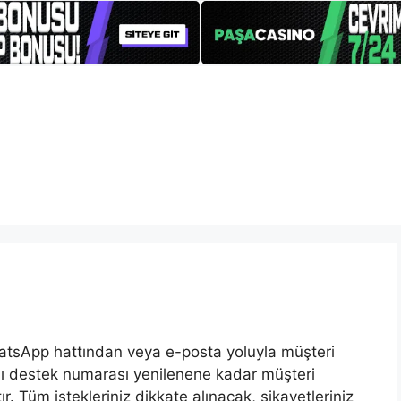
atsApp hattından veya e-posta yoluyla müşteri
nlı destek numarası yenilenene kadar müşteri
r. Tüm istekleriniz dikkate alınacak, şikayetleriniz