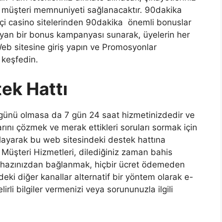
ak müşteri memnuniyeti sağlanacaktır. 90dakika
içi casino sitelerinden 90dakika önemli bonuslar
ayan bir bonus kampanyası sunarak, üyelerin her
eb sitesine giriş yapın ve Promosyonlar
 keşfedin.
ek Hattı
 günü olmasa da 7 gün 24 saat hizmetinizdedir ve
rını çözmek ve merak ettikleri soruları sormak için
ıklayarak bu web sitesindeki destek hattına
Müşteri Hizmetleri, dilediğiniz zaman bahis
cihazınızdan bağlanmak, hiçbir ücret ödemeden
deki diğer kanallar alternatif bir yöntem olarak e-
rli bilgiler vermenizi veya sorununuzla ilgili