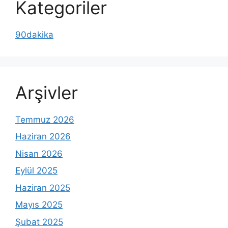
Kategoriler
90dakika
Arşivler
Temmuz 2026
Haziran 2026
Nisan 2026
Eylül 2025
Haziran 2025
Mayıs 2025
Şubat 2025