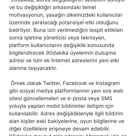
ve bu değişikliğin arkasındaki temel
motivasyonun, yasağın ülkemizdeki kullanıcılar
üzerinde yaratacağı potansiyel etki olduğunu
belirtiyor. Buna izin verilmediğini tespit ettikten
sonra işletme yöneticisi veya teknisyen,
platform kullanıcılarını değişiklik konusunda
bilgilendirecek
90dakika üyelerinin buluşma
adresi
ve tüm ek İnternet adreslerini yeni etki
alanına taşıyacaktır.
Örnek olarak Twitter, Facebook ve Instagram
gibi sosyal medya platformlarının yanı sıra web
sitesi güncellemeleri ve e-posta veya SMS
yoluyla yapılan mobil bildirimler iletişim için
kullanılabilir. Adres değişiklikleriyle ilgili bildirim
alan kişiler eski bakiyelerine, oyun bilgilerine ve
diğer özelliklere erişmeye devam edebilir.