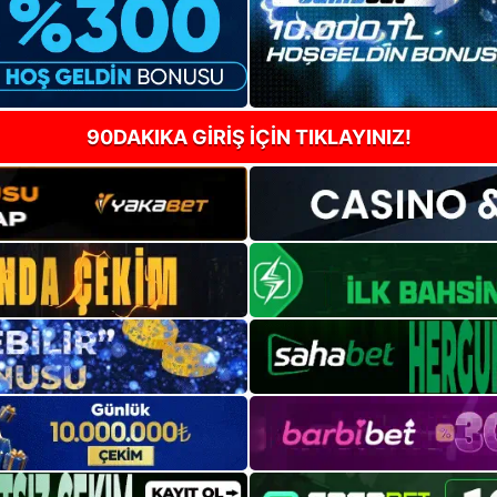
90DAKIKA GİRİŞ İÇİN TIKLAYINIZ!