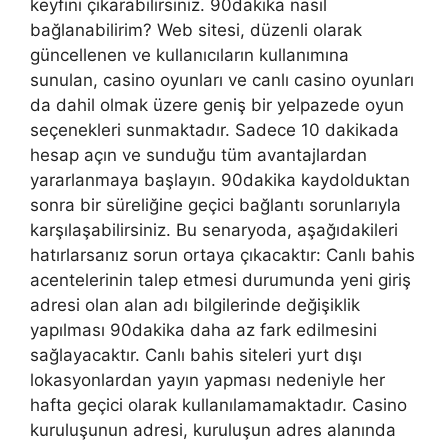
keyfini çıkarabilirsiniz. 90dakika nasıl
bağlanabilirim? Web sitesi, düzenli olarak
güncellenen ve kullanıcıların kullanımına
sunulan, casino oyunları ve canlı casino oyunları
da dahil olmak üzere geniş bir yelpazede oyun
seçenekleri sunmaktadır. Sadece 10 dakikada
hesap açın ve sunduğu tüm avantajlardan
yararlanmaya başlayın. 90dakika kaydolduktan
sonra bir süreliğine geçici bağlantı sorunlarıyla
karşılaşabilirsiniz. Bu senaryoda, aşağıdakileri
hatırlarsanız sorun ortaya çıkacaktır: Canlı bahis
acentelerinin talep etmesi durumunda yeni giriş
adresi olan alan adı bilgilerinde değişiklik
yapılması 90dakika daha az fark edilmesini
sağlayacaktır. Canlı bahis siteleri yurt dışı
lokasyonlardan yayın yapması nedeniyle her
hafta geçici olarak kullanılamamaktadır. Casino
kuruluşunun adresi, kuruluşun adres alanında