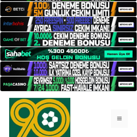
İçeriğe
atla
Menü