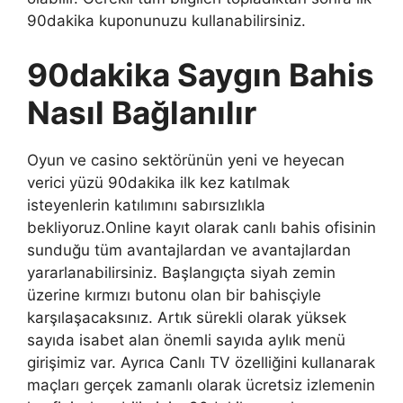
90dakika kuponunuzu kullanabilirsiniz.
90dakika Saygın Bahis
Nasıl Bağlanılır
Oyun ve casino sektörünün yeni ve heyecan
verici yüzü 90dakika ilk kez katılmak
isteyenlerin katılımını sabırsızlıkla
bekliyoruz.Online kayıt olarak canlı bahis ofisinin
sunduğu tüm avantajlardan ve avantajlardan
yararlanabilirsiniz. Başlangıçta siyah zemin
üzerine kırmızı butonu olan bir bahisçiyle
karşılaşacaksınız. Artık sürekli olarak yüksek
sayıda isabet alan önemli sayıda aylık menü
girişimiz var. Ayrıca Canlı TV özelliğini kullanarak
maçları gerçek zamanlı olarak ücretsiz izlemenin