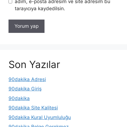
adım, e-posta adresim ve site adresim bu
tarayıcıya kaydedilsin.
Son Yazılar
90dakika Adresi
90dakika Giriş
90dakika
90dakika Site Kalitesi
90dakika Kural Uyumluluğu
90dakika Belge Gerekmez