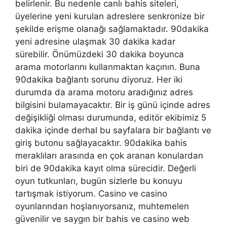
belirlenir. Bu nedenle canlı bahis siteleri,
üyelerine yeni kurulan adreslere senkronize bir
şekilde erişme olanağı sağlamaktadır. 90dakika
yeni adresine ulaşmak 30 dakika kadar
sürebilir. Önümüzdeki 30 dakika boyunca
arama motorlarını kullanmaktan kaçının. Buna
90dakika bağlantı sorunu diyoruz. Her iki
durumda da arama motoru aradığınız adres
bilgisini bulamayacaktır. Bir iş günü içinde adres
değişikliği olması durumunda, editör ekibimiz 5
dakika içinde derhal bu sayfalara bir bağlantı ve
giriş butonu sağlayacaktır. 90dakika bahis
meraklıları arasında en çok aranan konulardan
biri de 90dakika kayıt olma sürecidir. Değerli
oyun tutkunları, bugün sizlerle bu konuyu
tartışmak istiyorum. Casino ve casino
oyunlarından hoşlanıyorsanız, muhtemelen
güvenilir ve saygın bir bahis ve casino web