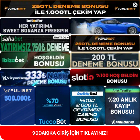
×
90DAKIKA GİRİŞ İÇİN TIKLAYINIZ!