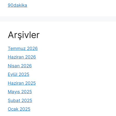
90dakika
Arşivler
Temmuz 2026
Haziran 2026
Nisan 2026
Eylül 2025
Haziran 2025
Mayıs 2025
Şubat 2025
Ocak 2025