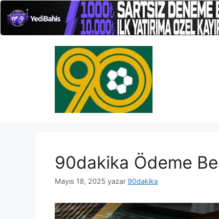
İçeriğe
atla
90dakika Ödeme Belg
Mayıs 18, 2025
yazar
90dakika