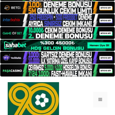
İçeriğe
atla
Menü