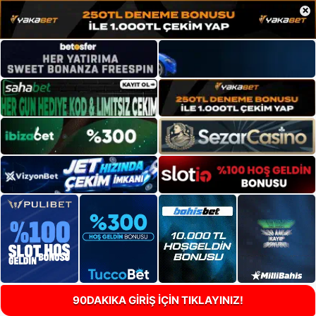
×
90DAKIKA GİRİŞ İÇİN TIKLAYINIZ!