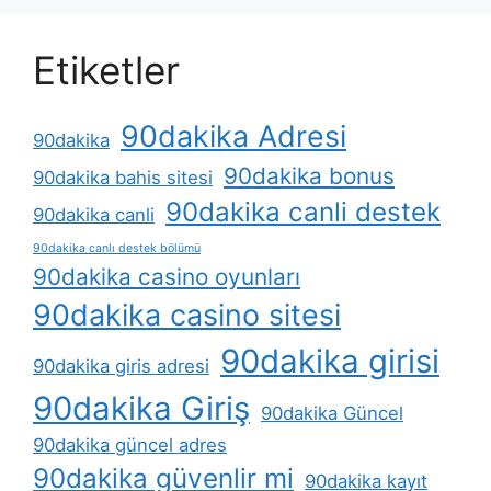
Etiketler
90dakika Adresi
90dakika
90dakika bonus
90dakika bahis sitesi
90dakika canli destek
90dakika canli
90dakika canlı destek bölümü
90dakika casino oyunları
90dakika casino sitesi
90dakika girisi
90dakika giris adresi
90dakika Giriş
90dakika Güncel
90dakika güncel adres
90dakika güvenlir mi
90dakika kayıt