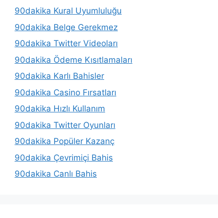
90dakika Kural Uyumluluğu
90dakika Belge Gerekmez
90dakika Twitter Videoları
90dakika Ödeme Kısıtlamaları
90dakika Karlı Bahisler
90dakika Casino Fırsatları
90dakika Hızlı Kullanım
90dakika Twitter Oyunları
90dakika Popüler Kazanç
90dakika Çevrimiçi Bahis
90dakika Canlı Bahis