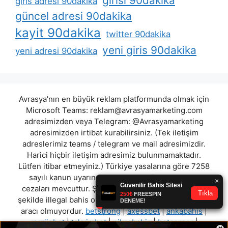
girisi 90dakika
giris adresi 90dakika
güncel adresi 90dakika
kayit 90dakika
twitter 90dakika
yeni giris 90dakika
yeni adresi 90dakika
Avrasya'nın en büyük reklam platformunda olmak için
Microsoft Teams:
reklam@avrasyamarketing.com
adresimizden veya Telegram: @Avrasyamarketing
adresimizden irtibat kurabilirsiniz. (Tek iletişim
adreslerimiz teams / telegram ve mail adresimizdir.
Harici hiçbir iletişim adresimiz bulunmamaktadır.
Lütfen itibar etmeyiniz.) Türkiye yasalarına göre 7258
sayılı kanun uyarınca yasa dışı bahis oynamanın
cezaları mevcuttur. Şu an bulunduğunuz site hiç bir
şekilde illegal bahis oyunları oynatmıyor ve oynamaya
aracı olmuyordur.
betstrong
|
axessbet
|
ankabahis
|
marjinbet
|
takvimbet
|
nikasbahis
|
betcorner
|
×