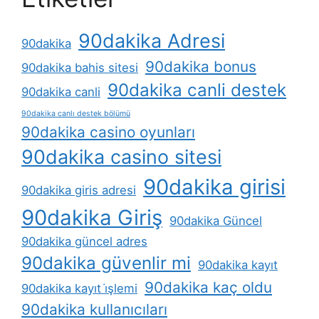
90dakika Adresi
90dakika
90dakika bonus
90dakika bahis sitesi
90dakika canli destek
90dakika canli
90dakika canlı destek bölümü
90dakika casino oyunları
90dakika casino sitesi
90dakika girisi
90dakika giris adresi
90dakika Giriş
90dakika Güncel
90dakika güncel adres
90dakika güvenlir mi
90dakika kayıt
90dakika kaç oldu
90dakika kayıt i̇şlemi
90dakika kullanıcıları