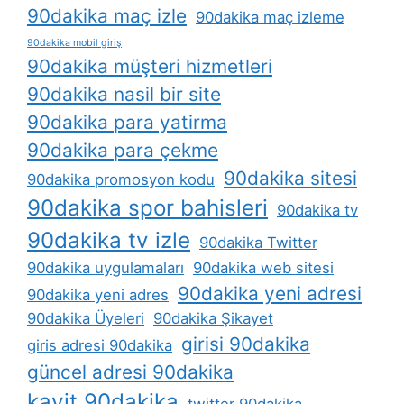
90dakika maç izle
90dakika maç izleme
90dakika mobil giriş
90dakika müşteri hizmetleri
90dakika nasil bir site
90dakika para yatirma
90dakika para çekme
90dakika sitesi
90dakika promosyon kodu
90dakika spor bahisleri
90dakika tv
90dakika tv izle
90dakika Twitter
90dakika uygulamaları
90dakika web sitesi
90dakika yeni adresi
90dakika yeni adres
90dakika Üyeleri
90dakika Şikayet
girisi 90dakika
giris adresi 90dakika
güncel adresi 90dakika
kayit 90dakika