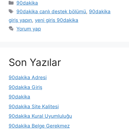
Kategoriler
90dakika
Etiketler
90dakika canlı destek bölümü
,
90dakika
giriş yapın
,
yeni giris 90dakika
Yorum yap
Son Yazılar
90dakika Adresi
90dakika Giriş
90dakika
90dakika Site Kalitesi
90dakika Kural Uyumluluğu
90dakika Belge Gerekmez