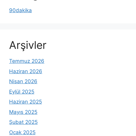
90dakika
Arşivler
Temmuz 2026
Haziran 2026
Nisan 2026
Eylül 2025
Haziran 2025
Mayıs 2025
Şubat 2025
Ocak 2025