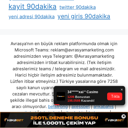
kayit 90dakika
twitter 90dakika
yeni giris 90dakika
yeni adresi 90dakika
Avrasya'nın en büyük reklam platformunda olmak için
Microsoft Teams:
reklam@avrasyamarketing.com
adresimizden veya Telegram: @Avrasyamarketing
adresimizden irtibat kurabilirsiniz. (Tek iletişim
adreslerimiz teams / telegram ve mail adresimizdir.
Harici hiçbir iletişim adresimiz bulunmamaktadır.
Lütfen itibar etmeyiniz.) Türkiye yasalarına göre 7258
sayılı kanun uyarınca yasa dışı bahis oynamanın
cezaları mevcuttur. Şu an bulunduğunuz site hiç bir
şekilde illegal bahis oyunları oynatmıyor ve oynamaya
aracı olmuyordur.
betstrong
|
axessbet
|
ankabahis
|
marjinbet
|
takvimbet
|
nikasbahis
|
betcorner
|
×
betxlarge