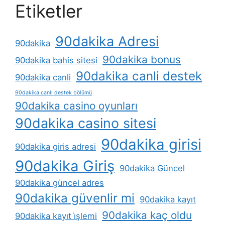
Etiketler
90dakika Adresi
90dakika
90dakika bonus
90dakika bahis sitesi
90dakika canli destek
90dakika canli
90dakika canlı destek bölümü
90dakika casino oyunları
90dakika casino sitesi
90dakika girisi
90dakika giris adresi
90dakika Giriş
90dakika Güncel
90dakika güncel adres
90dakika güvenlir mi
90dakika kayıt
90dakika kaç oldu
90dakika kayıt i̇şlemi