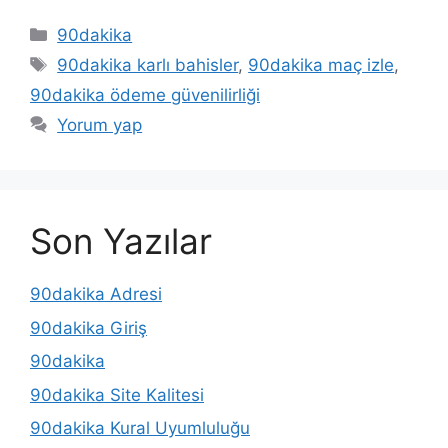
Kategoriler
90dakika
Etiketler
90dakika karlı bahisler
,
90dakika maç izle
,
90dakika ödeme güvenilirliği
Yorum yap
Son Yazılar
90dakika Adresi
90dakika Giriş
90dakika
90dakika Site Kalitesi
90dakika Kural Uyumluluğu