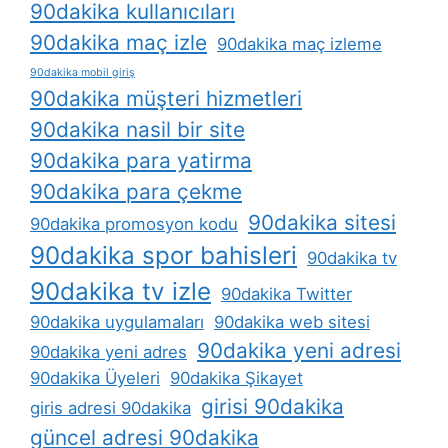
90dakika kullanıcıları
90dakika maç izle
90dakika maç izleme
90dakika mobil giriş
90dakika müşteri hizmetleri
90dakika nasil bir site
90dakika para yatirma
90dakika para çekme
90dakika sitesi
90dakika promosyon kodu
90dakika spor bahisleri
90dakika tv
90dakika tv izle
90dakika Twitter
90dakika uygulamaları
90dakika web sitesi
90dakika yeni adresi
90dakika yeni adres
90dakika Üyeleri
90dakika Şikayet
girisi 90dakika
giris adresi 90dakika
güncel adresi 90dakika