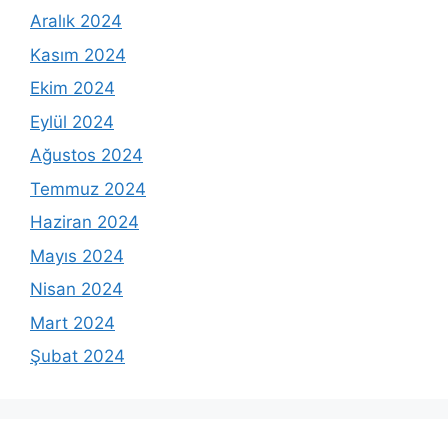
Aralık 2024
Kasım 2024
Ekim 2024
Eylül 2024
Ağustos 2024
Temmuz 2024
Haziran 2024
Mayıs 2024
Nisan 2024
Mart 2024
Şubat 2024