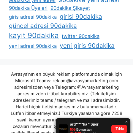
90dakika yeni adres
90dakika Üyeleri
90dakika Şikayet
girisi 90dakika
giris adresi 90dakika
güncel adresi 90dakika
kayit 90dakika
twitter 90dakika
yeni giris 90dakika
yeni adresi 90dakika
Avrasya'nın en büyük reklam platformunda olmak için
Microsoft Teams:
reklam@avrasyamarketing.com
adresimizden veya Telegram: @Avrasyamarketing
adresimizden irtibat kurabilirsiniz. (Tek iletişim
adreslerimiz teams / telegram ve mail adresimizdir.
Harici hiçbir iletişim adresimiz bulunmamaktadır.
Lütfen itibar etmeyiniz.) Türkiye yasalarına göre 7258
sayılı kanun uyarınca yasa dışı bahis oynamanın
cezaları mevcuttur. Şu an bulunduğunuz site hiç bir
şekilde illegal bahis oyunları oynatmıyor ve oynamaya