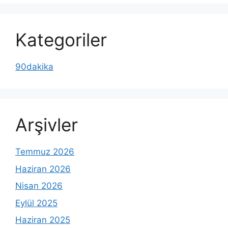
Kategoriler
90dakika
Arşivler
Temmuz 2026
Haziran 2026
Nisan 2026
Eylül 2025
Haziran 2025