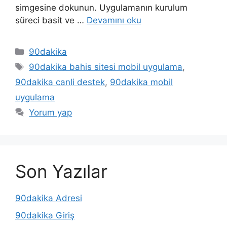
simgesine dokunun. Uygulamanın kurulum
süreci basit ve …
Devamını oku
Kategoriler
90dakika
Etiketler
90dakika bahis sitesi mobil uygulama
,
90dakika canli destek
,
90dakika mobil
uygulama
Yorum yap
Son Yazılar
90dakika Adresi
90dakika Giriş