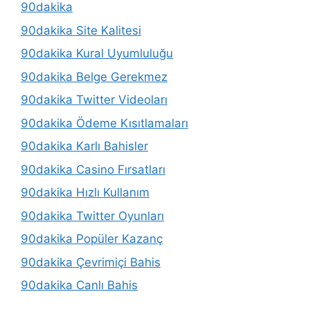
90dakika
90dakika Site Kalitesi
90dakika Kural Uyumluluğu
90dakika Belge Gerekmez
90dakika Twitter Videoları
90dakika Ödeme Kısıtlamaları
90dakika Karlı Bahisler
90dakika Casino Fırsatları
90dakika Hızlı Kullanım
90dakika Twitter Oyunları
90dakika Popüler Kazanç
90dakika Çevrimiçi Bahis
90dakika Canlı Bahis