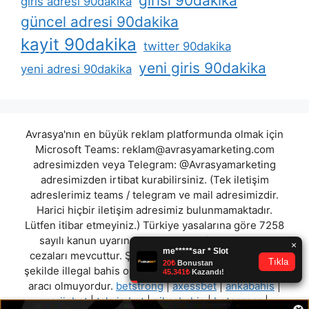
girisi 90dakika
giris adresi 90dakika
güncel adresi 90dakika
kayit 90dakika
twitter 90dakika
yeni giris 90dakika
yeni adresi 90dakika
Avrasya'nın en büyük reklam platformunda olmak için
Microsoft Teams:
reklam@avrasyamarketing.com
adresimizden veya Telegram: @Avrasyamarketing
adresimizden irtibat kurabilirsiniz. (Tek iletişim
adreslerimiz teams / telegram ve mail adresimizdir.
Harici hiçbir iletişim adresimiz bulunmamaktadır.
Lütfen itibar etmeyiniz.) Türkiye yasalarına göre 7258
sayılı kanun uyarınca yasa dışı bahis oynamanın
cezaları mevcuttur. Şu an bulunduğunuz site hiç bir
şekilde illegal bahis oyunları oynatmıyor ve oynamaya
aracı olmuyordur.
betstrong
|
axessbet
|
ankabahis
|
marjinbet
|
takvimbet
|
nikasbahis
|
betcorner
|
×