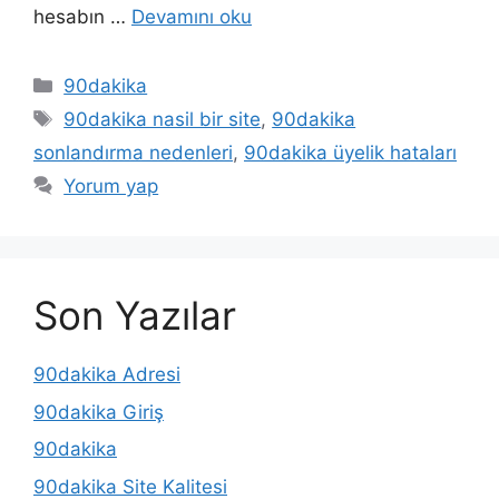
hesabın …
Devamını oku
Kategoriler
90dakika
Etiketler
90dakika nasil bir site
,
90dakika
sonlandırma nedenleri
,
90dakika üyelik hataları
Yorum yap
Son Yazılar
90dakika Adresi
90dakika Giriş
90dakika
90dakika Site Kalitesi