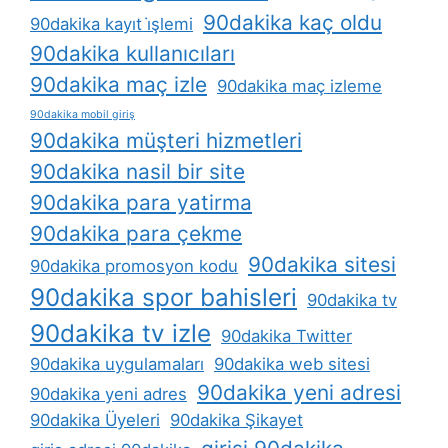
90dakika kaç oldu
90dakika kayıt i̇şlemi
90dakika kullanıcıları
90dakika maç izle
90dakika maç izleme
90dakika mobil giriş
90dakika müşteri hizmetleri
90dakika nasil bir site
90dakika para yatirma
90dakika para çekme
90dakika sitesi
90dakika promosyon kodu
90dakika spor bahisleri
90dakika tv
90dakika tv izle
90dakika Twitter
90dakika uygulamaları
90dakika web sitesi
90dakika yeni adresi
90dakika yeni adres
90dakika Üyeleri
90dakika Şikayet