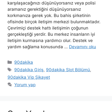
karşılaşacağınızı düşünüyorsanız veya polisi
aramanız gerektiğini düşünüyorsanız
korkmanıza gerek yok. Bu bahis şirketinin
ofisinde birçok iletişim merkezi bulunmaktadır.
Çevrimiçi destek hattı iletişimin çoğunun
gerçekleştiği yerdir. Bu merkez insanların iyi
iletişim kurmasına yardımcı olur. Destek ve
yardım sağlama konusunda …
Devamını oku
Kategoriler
90dakika
Etiketler
90dakika Giriş
,
90dakika Slot Bölümü
,
90dakika Vip Şikayet
Yorum yap