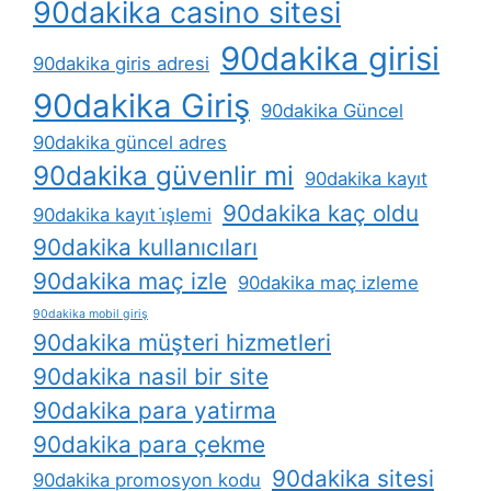
90dakika casino sitesi
90dakika girisi
90dakika giris adresi
90dakika Giriş
90dakika Güncel
90dakika güncel adres
90dakika güvenlir mi
90dakika kayıt
90dakika kaç oldu
90dakika kayıt i̇şlemi
90dakika kullanıcıları
90dakika maç izle
90dakika maç izleme
90dakika mobil giriş
90dakika müşteri hizmetleri
90dakika nasil bir site
90dakika para yatirma
90dakika para çekme
90dakika sitesi
90dakika promosyon kodu