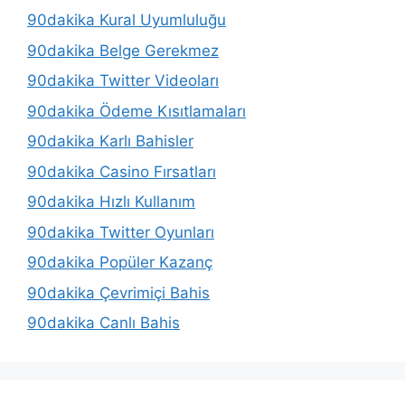
90dakika Kural Uyumluluğu
90dakika Belge Gerekmez
90dakika Twitter Videoları
90dakika Ödeme Kısıtlamaları
90dakika Karlı Bahisler
90dakika Casino Fırsatları
90dakika Hızlı Kullanım
90dakika Twitter Oyunları
90dakika Popüler Kazanç
90dakika Çevrimiçi Bahis
90dakika Canlı Bahis