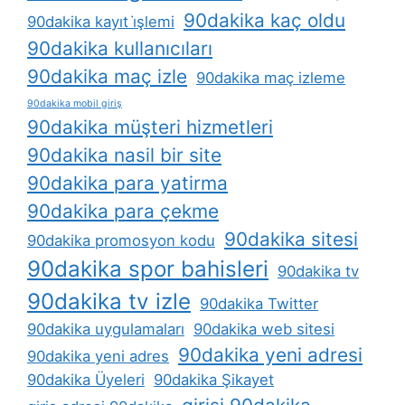
90dakika kaç oldu
90dakika kayıt i̇şlemi
90dakika kullanıcıları
90dakika maç izle
90dakika maç izleme
90dakika mobil giriş
90dakika müşteri hizmetleri
90dakika nasil bir site
90dakika para yatirma
90dakika para çekme
90dakika sitesi
90dakika promosyon kodu
90dakika spor bahisleri
90dakika tv
90dakika tv izle
90dakika Twitter
90dakika uygulamaları
90dakika web sitesi
90dakika yeni adresi
90dakika yeni adres
90dakika Üyeleri
90dakika Şikayet