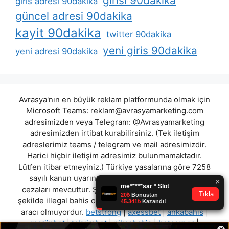
girisi 90dakika
giris adresi 90dakika
güncel adresi 90dakika
kayit 90dakika
twitter 90dakika
yeni giris 90dakika
yeni adresi 90dakika
Avrasya'nın en büyük reklam platformunda olmak için
Microsoft Teams:
reklam@avrasyamarketing.com
adresimizden veya Telegram: @Avrasyamarketing
adresimizden irtibat kurabilirsiniz. (Tek iletişim
adreslerimiz teams / telegram ve mail adresimizdir.
Harici hiçbir iletişim adresimiz bulunmamaktadır.
Lütfen itibar etmeyiniz.) Türkiye yasalarına göre 7258
sayılı kanun uyarınca yasa dışı bahis oynamanın
cezaları mevcuttur. Şu an bulunduğunuz site hiç bir
şekilde illegal bahis oyunları oynatmıyor ve oynamaya
aracı olmuyordur.
betstrong
|
axessbet
|
ankabahis
|
marjinbet
|
takvimbet
|
nikasbahis
|
betcorner
|
×