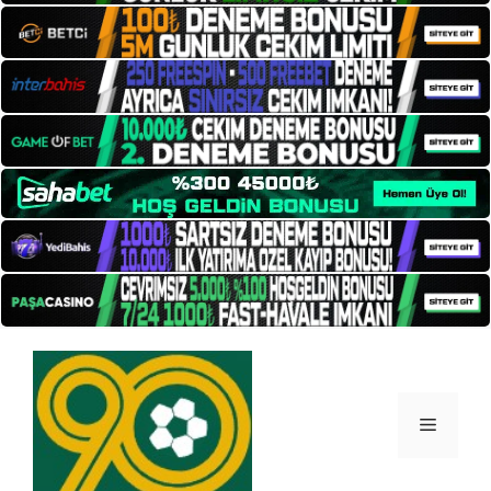
İçeriğe
atla
Menü