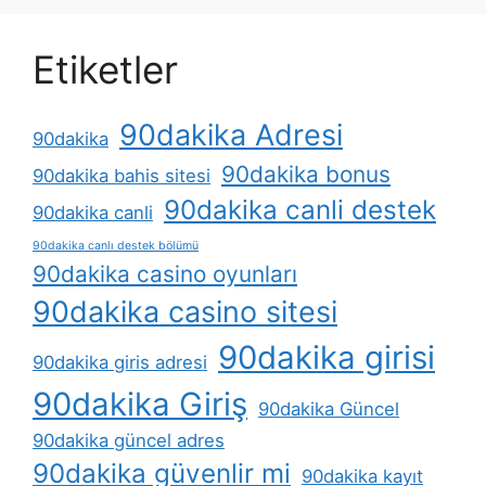
Etiketler
90dakika Adresi
90dakika
90dakika bonus
90dakika bahis sitesi
90dakika canli destek
90dakika canli
90dakika canlı destek bölümü
90dakika casino oyunları
90dakika casino sitesi
90dakika girisi
90dakika giris adresi
90dakika Giriş
90dakika Güncel
90dakika güncel adres
90dakika güvenlir mi
90dakika kayıt