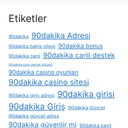
Etiketler
90dakika Adresi
90dakika
90dakika bonus
90dakika bahis sitesi
90dakika canli destek
90dakika canli
90dakika canlı destek bölümü
90dakika casino oyunları
90dakika casino sitesi
90dakika girisi
90dakika giris adresi
90dakika Giriş
90dakika Güncel
90dakika güncel adres
90dakika güvenlir mi
90dakika kayıt