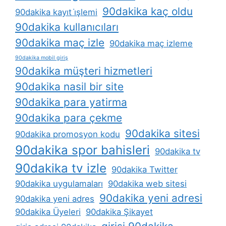
90dakika kaç oldu
90dakika kayıt i̇şlemi
90dakika kullanıcıları
90dakika maç izle
90dakika maç izleme
90dakika mobil giriş
90dakika müşteri hizmetleri
90dakika nasil bir site
90dakika para yatirma
90dakika para çekme
90dakika sitesi
90dakika promosyon kodu
90dakika spor bahisleri
90dakika tv
90dakika tv izle
90dakika Twitter
90dakika uygulamaları
90dakika web sitesi
90dakika yeni adresi
90dakika yeni adres
90dakika Üyeleri
90dakika Şikayet