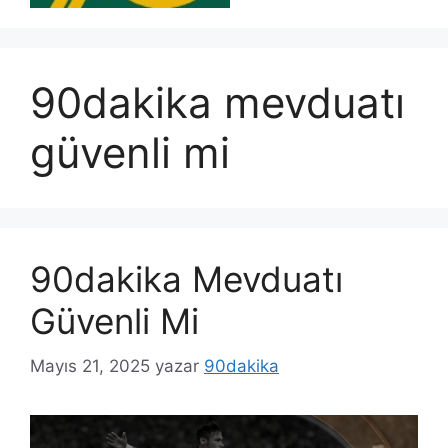
90dakika mevduatı
güvenli mi
90dakika Mevduatı
Güvenli Mi
Mayıs 21, 2025
yazar
90dakika