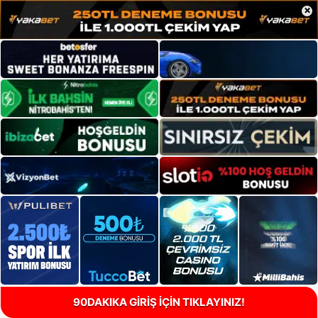
×
90DAKIKA GİRİŞ İÇİN TIKLAYINIZ!